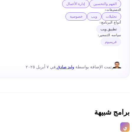
الفهم والتحسين
إدارة الأعمال
التصنيفات:
تحليلات
ويب
خصوصية
أنواع البرنامج:
تطبيق ويب
سياسه التسعير:
فريميوم
تمت الإضافة بواسطة
وليد صادق
في ٧ أبريل ٢٠٢٥
برامج شبيهة