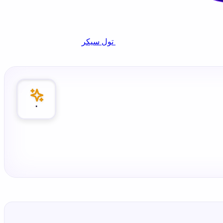
تول سيكر
٠