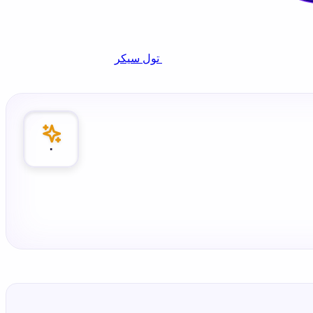
تول سيكر
٠