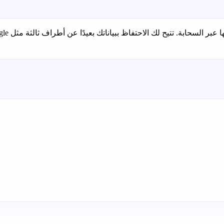
ببياناتك بعيدًا عن أطراف ثالثة مثل Google، وهي مناسبة للمؤسسات التي تبحث عن تحليلات خاصة ودقيقة.