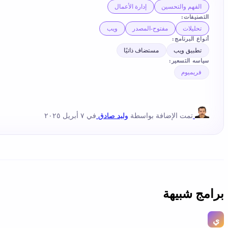
الفهم والتحسين
إدارة الأعمال
التصنيفات:
تحليلات
مفتوح-المصدر
ويب
أنواع البرنامج:
تطبيق ويب
مستضاف ذاتيًا
سياسه التسعير:
فريميوم
تمت الإضافة بواسطة
وليد صادق
في ٧ أبريل ٢٠٢٥
برامج شبيهة