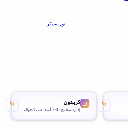
تول سيكر
كريبتون
٠
٠
إدارة مفاتيح SSH آمنة على الجوال