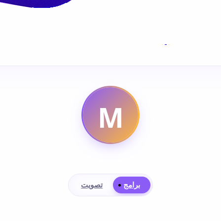
برامج
تصويت